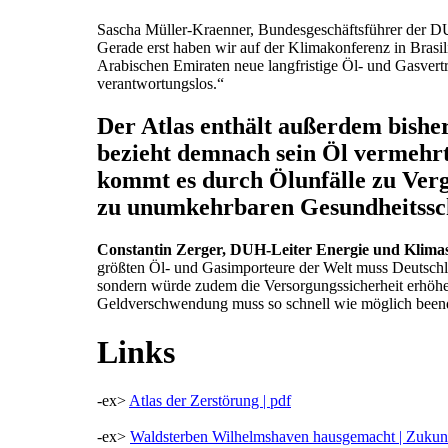
Sascha Müller-Kraenner, Bundesgeschäftsführer der D
Gerade erst haben wir auf der Klimakonferenz in Brasil
Arabischen Emiraten neue langfristige Öl- und Gasverträ
verantwortungslos.“
Der Atlas enthält außerdem bishe
bezieht demnach sein Öl vermehrt
kommt es durch Ölunfälle zu Verg
zu unumkehrbaren Gesundheitssch
Constantin Zerger, DUH-Leiter Energie und Klima
größten Öl- und Gasimporteure der Welt muss Deutschla
sondern würde zudem die Versorgungssicherheit erhöhen
Geldverschwendung muss so schnell wie möglich been
Links
-ex>
Atlas der Zerstörung | pdf
-ex>
Waldsterben Wilhelmshaven hausgemacht | Zukun