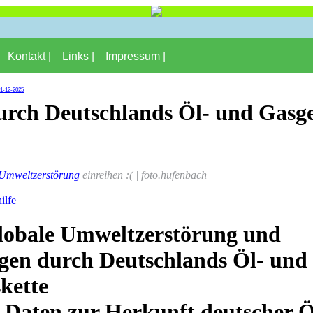
Kontakt |
Links |
Impressum |
01-12-2025
urch Deutschlands Öl- und Gasge
 Umweltzerstörung
einreihen :( | foto.hufenbach
ilfe
lobale Umweltzerstörung und
gen durch Deutschlands Öl- und 
kette
te Daten zur Herkunft deutscher