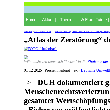
Home |
Aktuell |
Themen |
W:E are Future |
Startseite
->
2025 Umwelt | Natur
->
„Atlas der Zerstörung“ durch Deutschlands Öl- und Gasgeschäfte | 
„Atlas der Zerstörung“ d
Wilhelmshaven kann sich "locker" in die
Phalance der
01-12-2025 | Pressemitteilung | -ex>
Deutsche Umwelth
-> - DUH dokumentiert g
Menschenrechtsverletzun
gesamter Wertschöpfungs
- Bisher unveröffentlich