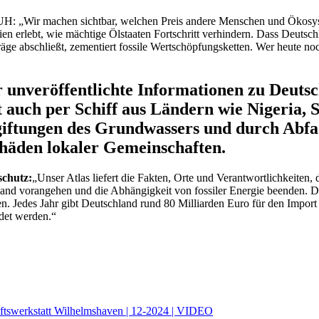
UH: „Wir machen sichtbar, welchen Preis andere Menschen und Ökosys
ien erlebt, wie mächtige Ölstaaten Fortschritt verhindern. Dass Deut
ge abschließt, zementiert fossile Wertschöpfungsketten. Wer heute noch
r unveröffentlichte Informationen zu Deuts
 auch per Schiff aus Ländern wie Nigeria,
iftungen des Grundwassers und durch Abfa
äden lokaler Gemeinschaften.
schutz:
„Unser Atlas liefert die Fakten, Orte und Verantwortlichkeiten, 
nd vorangehen und die Abhängigkeit von fossiler Energie beenden. Das 
. Jedes Jahr gibt Deutschland rund 80 Milliarden Euro für den Import
det werden.“
ftswerkstatt Wilhelmshaven | 12-2024 | VIDEO