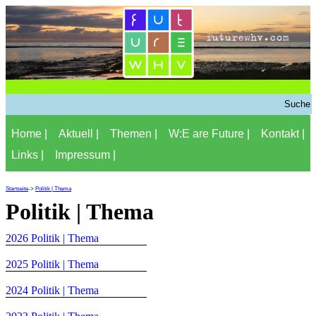
Home |
Aktuell |
Themen |
W:E are Future |
Kontakt |
Links |
Impressum |
Startseite
->
Politik | Thema
Politik | Thema
2026 Politik | Thema
2025 Politik | Thema
2024 Politik | Thema